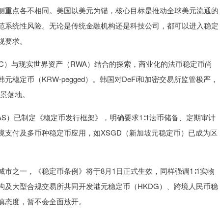
重点各不相同。美国以美元为锚，核心目标是推动全球美元流通的
范系统性风险。无论是传统金融机构还是科技公司，都可以进入稳定
规要求。
）与现实世界资产（RWA）结合的探索，商业化的法币稳定币尚
定币（KRW-pegged）。韩国对DeFi和加密交易所监管极严，
场景落地。
）已制定《稳定币发行框架》，明确要求1∶1法币储备、定期审计
境支付及多币种稳定币应用，如XSGD（新加坡元稳定币）已成为区
之一，《稳定币条例》将于8月1日正式生效，同样强调1∶1实物
构及大型合规交易所共同开发港元稳定币（HKDG）、跨境人民币稳
慎态度，暂不会全面放开。