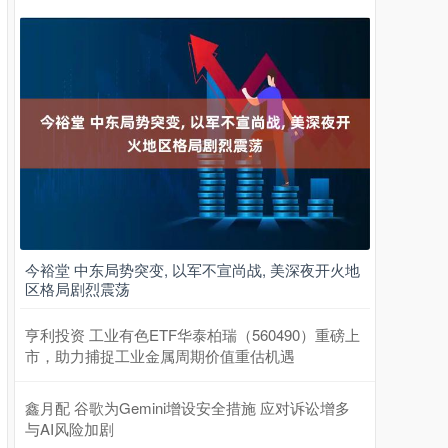
今裕堂 中东局势突变, 以军不宣尚战, 美深夜开火地
区格局剧烈震荡
亨利投资 工业有色ETF华泰柏瑞（560490）重磅上
市，助力捕捉工业金属周期价值重估机遇
鑫月配 谷歌为Gemini增设安全措施 应对诉讼增多
与AI风险加剧