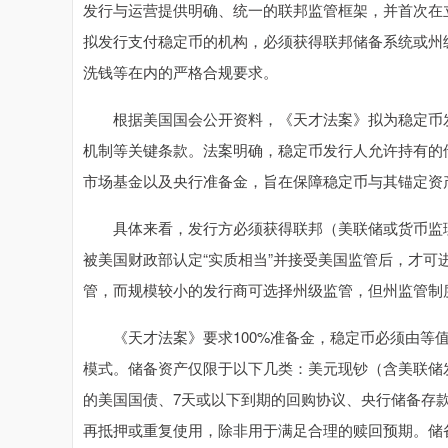
发行与运营提供明确、统一的联邦监管框架，并首次在
拟发行支付稳定币的机构，必须获得联邦储备系统或州
洗钱等在内的严格合规要求。
根据美国国会公开资料，《天才法案》拟为稳定币发
机制等关键条款。法案明确，稳定币发行人允许持有的
市场基金以及央行准备金，旨在保障稳定币与其锚定资
具体来看，发行方必须获得联邦（美联储或货币监理
被美国财政部认定“实质相当”并接受美国监管后，才可
管，而规模较小的发行商可选择州级监管，但州监管制度
《天才法案》要求100%准备金，稳定币必须由等值
模式。储备资产仅限于以下几类：美元现钞（含美联储
的美国国债、7天或以下到期的回购协议、央行储备存
再抵押或重复使用，除非用于满足合理的赎回预期。储