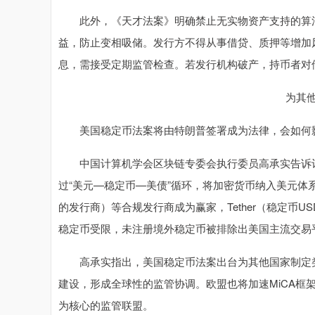
此外，《天才法案》明确禁止无实物资产支持的算法
益，防止变相吸储。发行方不得从事借贷、质押等增加
息，需接受定期监管检查。若发行机构破产，持币者对
为其
美国稳定币法案将由特朗普签署成为法律，会如何影
中国计算机学会区块链专委会执行委员高承实告诉记
过“美元—稳定币—美债”循环，将加密货币纳入美元体系，
的发行商）等合规发行商成为赢家，Tether（稳定币
稳定币受限，未注册境外稳定币被排除出美国主流交易
高承实指出，美国稳定币法案出台为其他国家制定类
建设，形成全球性的监管协调。欧盟也将加速MiCA框
为核心的监管联盟。