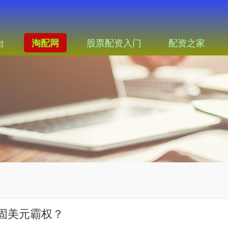
台
股票配资入门
配资之家
淘配网
固美元霸权？