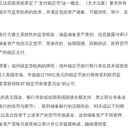
立法层面系统界定了“支付稳定币”这一概念。《天才法案》要求所有
级许可监管机构的批准，并满足包括资产储备、可赎回性、审计、反
行方建立系统性的监管框架，涵盖储备资产类别、信息披露与审计
储备资产包括法定货币、受保存款、短期国债、回购协议、政府货币
产的稳定兑付。
署）或州级监管机构的牌照；境外稳定币发行商只有在其本国资质
进入美国市场。市值超过100亿美元的稳定币发行商将受到联邦监
需获得联邦“稳定币审查委员会”的认可。
的美元现金、银行存款或短期美国国债全额支持，禁止部分准备金
发行的纸币与硬币）、联邦储备银行的活期存款、93天或以下到期
款以及仅投资于上述资产的货币市场基金。这些储备资产不得质押、
备资产需每月接受独立审计并公开披露构成，确保透明度。