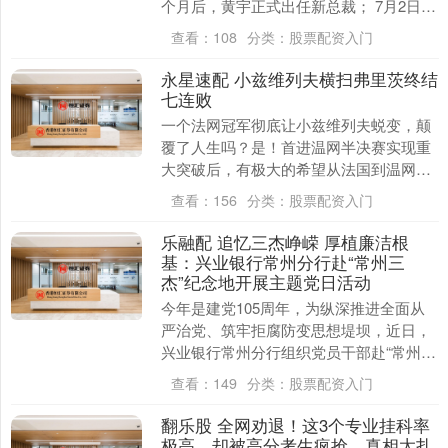
个月后，黄宇正式出任新总裁； 7月2日，
深高速董事长徐恩利空降万科，成为万科
查看：
108
分类：
股票配资入门
党....
永星速配 小兹维列夫横扫弗里茨终结
七连败
一个法网冠军彻底让小兹维列夫蜕变，颠
覆了人生吗？是！首进温网半决赛实现重
大突破后，有极大的希望从法国到温网背
靠背挺进决赛。 四分之一决赛迎战网坛贵
查看：
156
分类：
股票配资入门
公子弗里茨，赛....
乐融配 追忆三杰峥嵘 厚植廉洁根
基：兴业银行常州分行赴“常州三
杰”纪念地开展主题党日活动
今年是建党105周年，为纵深推进全面从
严治党、筑牢拒腐防变思想堤坝，近日，
兴业银行常州分行组织党员干部赴“常州三
杰”纪念地，开展“警示教育常抓不懈，廉
查看：
149
分类：
股票配资入门
洁自律警钟....
翻乐股 全网劝退！这3个专业挂科率
极高，却被高分考生疯抢，真相太扎