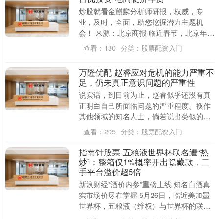
炒股就看金麒麟分析师研报，权威，专
业，及时，全面，助您挖掘潜力主题机
会！ 来源：北京商报 临近春节，北京年味
消费愈发浓厚。2月9日，北京商报记者走
查看：
130
分类：
股票配资入门
访多家快递网点....
万隆优配 赵睿应对危机的能力严重不
足，仍未真正意识问题的严重性
说实话，到目前为止，赵睿似乎还没有真
正明白自己所面临问题的严重程度。换作
其他领域的知名人士，倘若说出类似的
话，很可能立刻就会被行业封杀，今后再
查看：
205
分类：
股票配资入门
也难有起色，因为这....
指南针股票 五粮液世界杯联名遭“热
炒”：整箱仅1%概率开出隐藏款，二
手平台溢价超5倍
新浪财经“酒价内参”重磅上线 知名白酒真
实市场价尽在掌握 5月26日，临近美加墨
世界杯，五粮液（维权）与世界杯的联名
盲盒遭到“热炒”。 据五粮液官方旗舰店显