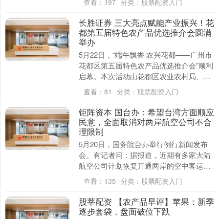
查看：
197
分类：
股票配资入门
示，....
长胜证券 三大亮点赋能产业振兴！花
都第五届特色农产品优选推介会圆满
举办
5月22日，“端午飘香·农兴花都——广州市
花都区第五届特色农产品优选推介会”顺利
启幕。本次活动由花都区农业农村局、花
都区总工会指导，花都区农产品产业协会
查看：
81
分类：
股票配资入门
主办，创....
钜阵资本 国台办：希望台湾方面顺应
民意，全面取消对两岸航空公司不合
理限制
5月20日，国务院台办举行例行新闻发布
会。有记者问：据报道，近期有多家大陆
航空公司计划恢复开通两岸的空中客运直
航航线，请问发言人对此有何评价？ 发言
查看：
135
分类：
股票配资入门
人朱凤莲表示....
股莘配资 【农产品早评】苹果：新季
逐步套袋，盘面破位下跌