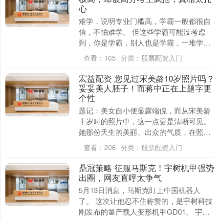
心
难学，说明专业门槛高，学霸一般都很自
信，不怕难学。 但这些学霸可能没考虑
到，你是学霸，别人也是学霸，一堆学霸
卷，就难上加难了。 每年高考填志愿，都
查看：
165
分类：
股票配资入门
会出现一种奇怪....
宏益配资 您见过宋美龄10岁照片吗？
妥妥美人胚子！而蒋中正在上题字更
个性
题记：美女自小便显露端倪，而从宋美龄
十岁时的照片中，这一点更是清晰可见。
她那份天生的美丽、出众的气质，在照片
里就已初现端倪。她的穿着打扮虽然年纪
查看：
206
分类：
股票配资入门
尚小，却格外讲究....
鼎冠策略 征服马斯克！宇树机甲强势
出圈，网友直呼太争气
5月13日消息，马斯克盯上中国机器人
了。 这次让他忍不住称赞的，是宇树科技
刚发布的量产载人变形机甲GD01。 宇树