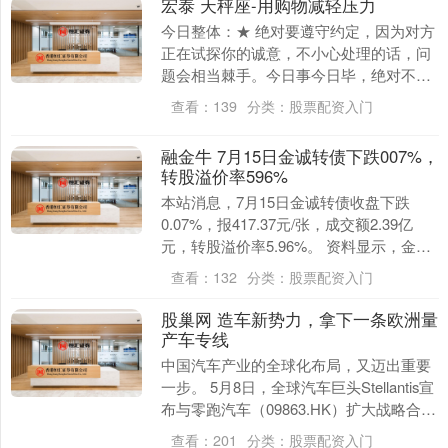
宏泰 天秤座-用购物减轻压力
今日整体：★ 绝对要遵守约定，因为对方
正在试探你的诚意，不小心处理的话，问
题会相当棘手。今日事今日毕，绝对不要
有半分拖延。 今日指南：用购物减轻压
查看：
139
分类：
股票配资入门
力。 幸运处方....
融金牛 7月15日金诚转债下跌007%，
转股溢价率596%
本站消息，7月15日金诚转债收盘下跌
0.07%，报417.37元/张，成交额2.39亿
元，转股溢价率5.96%。 资料显示，金诚
转债信用级别为“AA”，债券期限....
查看：
132
分类：
股票配资入门
股巢网 造车新势力，拿下一条欧洲量
产车专线
中国汽车产业的全球化布局，又迈出重要
一步。 5月8日，全球汽车巨头Stellantis宣
布与零跑汽车（09863.HK）扩大战略合
作，零跑的技术架构将首次应用于....
查看：
201
分类：
股票配资入门