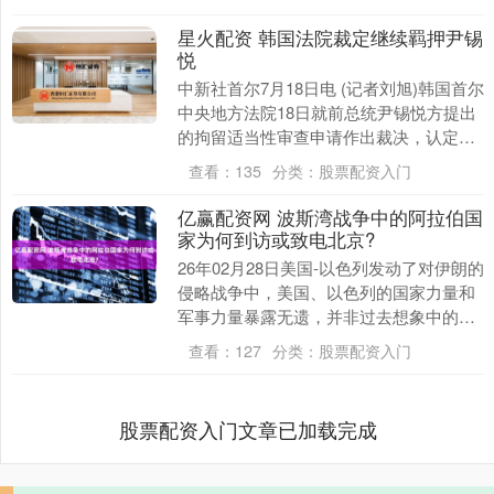
星火配资 韩国法院裁定继续羁押尹锡
悦
中新社首尔7月18日电 (记者刘旭)韩国首尔
中央地方法院18日就前总统尹锡悦方提出
的拘留适当性审查申请作出裁决，认定拘
留措施适当，尹锡悦将继续在被羁押状态
查看：
135
分类：
股票配资入门
下接受....
亿赢配资网 波斯湾战争中的阿拉伯国
家为何到访或致电北京?
26年02月28日美国-以色列发动了对伊朗的
侵略战争中，美国、以色列的国家力量和
军事力量暴露无遗，并非过去想象中的那
么强大。 欧洲的西方列强被边缘化——军
查看：
127
分类：
股票配资入门
事技术....
股票配资入门文章已加载完成