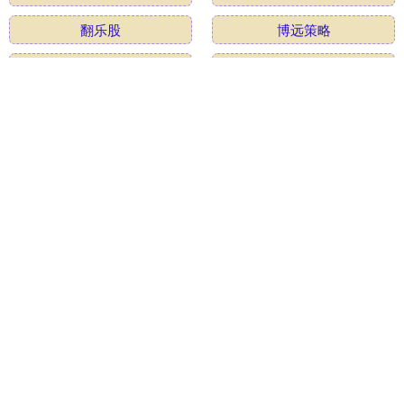
翻乐股
博远策略
九牛网
跟投之家
客新策略
尊鼎配资
全部话题标签
关注 配资平台