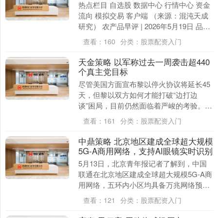
热点栏目 自选股 数据中心 行情中心 资金
流向 模拟交易 客户端 （来源：混沌天成
研究） 农产品早评 | 2026年5月19日 品
种：油脂油料、橡胶、生猪、苹果....
查看：
160
分类：
股票配资入门
天金策略 以军称过去一周袭击超440
个真主党目标
尽管美国方面宣布黎以停火协议将延长45
天，但黎以双方如何才能打破“边打边
谈”困局，目前仍然面临着严峻的考验。当
地时间5月15日晚，以色列国防军在一份
查看：
161
分类：
股票配资入门
声明中宣布，....
中鼎策略 北京地区建成全球超大规模
5G-A商用网络，支持AI眼镜实时识别
5月13日，北京青年报记者了解到，中国
联通在北京地区建成全球超大规模5G-A商
用网络，五环内小区均具备万兆网络预约
受理能力。 据介绍，北京地区已建成全国
查看：
121
分类：
股票配资入门
最大规模....