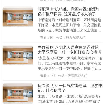
树藏族....
顺配网 时机精准、意图赤裸: 欧盟1
亿军援菲律宾, 这算盘打得太响了
中菲南海海上对峙刚刚落幕、区域局势趋
于降温，本是周边回归平稳、外交理性收
场的节点，欧盟却主动跳出来火上浇油，
硬生生撕开南海新裂痕。 据央视新闻等多
查看：
91
分类：
股票配资入门
家媒体报道，7....
牛领策略 八旬老人居家康复遇难题
太平乐享居一对一专护打造安心港湾
“家里老人年纪大，大病出院在家休养，咱
们子女没有经验根本照顾不好。多亏有太
平乐享居的一对一专护服务，解决了我们
的大难题！”老人独自在家不放心、大病康
查看：
145
分类：
股票配资入门
复不会管，成....
捷希缘 万科一口气空降总裁、党委书
记，什么信号？
来源：市场资讯 （来源：地产总裁参考）
文|潘永堂 7月2日，万科总裁职位空缺17