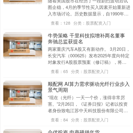
随着美国股市在经历了一段剧烈波动后试
图企稳，4月的季节性买入因素开始重新进
入市场讨论。历史数据显示，自1990年以
来，标普500指数在4月份平均上涨1.5%，
查看：
128
分类：
股票配资入门
是....
牛势策略 千里科技拟增补两名董事
奔驰总监获提名
两家重庆汽车A股又有新动作。 3月20日，
长安汽车（000625）发布2025年度向特定
对象发行A股股票预案（修订稿），将本
次定增募集资金总额由不超过60亿元（....
查看：
65
分类：
股票配资入门
顺配网 AI算力需求驱动光纤行业步入
景气周期
“现在（光纤）一天一个价，涨得非常厉
害。”2月26日，《证券日报》记者以投资
者身份致电江苏中天科技股份有限公司，
该公司工作人员表示，近期光纤市场确实
查看：
84
分类：
股票配资入门
出现明显涨价....
合优投资 电商硬拼年货