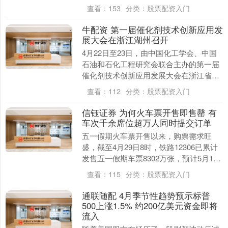
官方介绍，这款机甲起售价390万元，定
查看：
153
分类：
股票配资入门
位为民用....
牛配资 第一届催化剂技术创新应用发
展大会在浙江湖州召开
4月22日至23日，由中国化工学会、中国
石油和石化工程研究会联合主办的第一届
催化剂技术创新应用发展大会在浙江省湖
州市召开，300余名代表围绕“催化剂技术
查看：
112
分类：
股票配资入门
创新应用....
信钰证券 为何火车票开售即售罄 有
车次千余席位超万人同时提交订单
五一假期火车票开售以来，购票需求旺
盛，截至4月29日8时，铁路12306已累计
发售五一假期车票8302万张，预计5月1日
为客流最高峰，预计发送旅客2400万人
查看：
115
分类：
股票配资入门
次....
通联随配 4月季节性趋势预示标普
500上涨1.5% 约200亿美元资金即将
流入