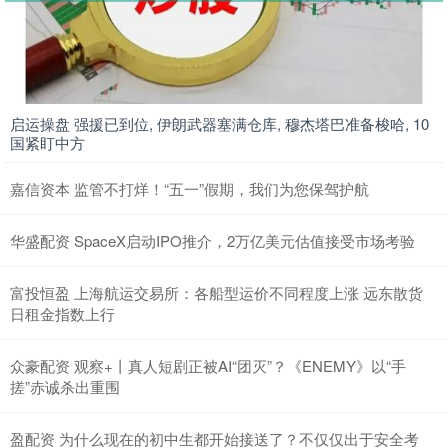
启运操盘 强援已到位, 伊朗武器塞满仓库, 穆杰塔巴准备梭哈, 10
国紧盯中方
嘉信资本 监管不打烊！“五一”假期，我们为您保驾护航
华盛配资 SpaceX启动IPO推介，2万亿美元估值接受市场考验
富投恒盈 上海航运交易所：各船型运价不同程度上涨 远东散货
日租金指数上行
众豪配资 观察+丨真人短剧正被AI“团灭”？《ENEMY》以“手
搓”赤诚杀出重围
盈配资 为什么现在的初中生都开始接送了？不仅仅出于安全考