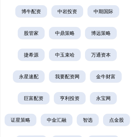
博牛配资
中岩投资
中期国际
股管家
中鼎策略
博远策略
捷希源
中玉束哈
万通资本
永星速配
我要配资网
金牛财富
巨富配资
亨利投资
永宝网
证星策略
中金汇融
智选
点金股