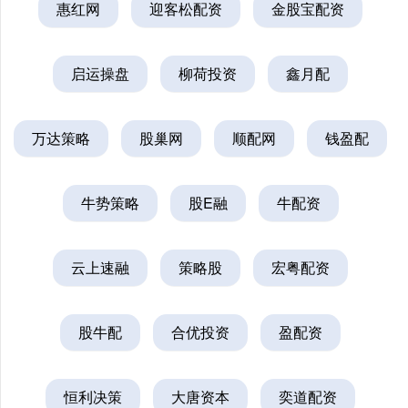
惠红网
迎客松配资
金股宝配资
启运操盘
柳荷投资
鑫月配
万达策略
股巢网
顺配网
钱盈配
牛势策略
股E融
牛配资
云上速融
策略股
宏粤配资
股牛配
合优投资
盈配资
恒利决策
大唐资本
奕道配资