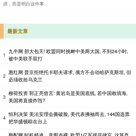
虑，而是明白这件事…
最新文章
九牛网 胆大包天! 欧盟同时挑衅中美两大国, 不到24小时,
1
被中美联手双打
惠红网 普京拒绝托卡耶夫请求, 俄方不会动哈萨克斯坦, 但
2
必须收拾乌克兰
柳荷投资 郭正亮曾言: 黄岩岛是美国底线, 若中国敢填海,
3
美国将直接炸毁?
恒利决策 美法安理会撕破脸, 美代表拂袖而去, 144国选票
4
把华盛顿晾在台上
顺配网 时机精准、意图赤裸: 欧盟1亿军援菲律宾, 这算盘