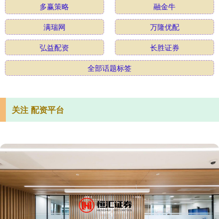
多赢策略
融金牛
满瑞网
万隆优配
弘益配资
长胜证券
全部话题标签
关注 配资平台