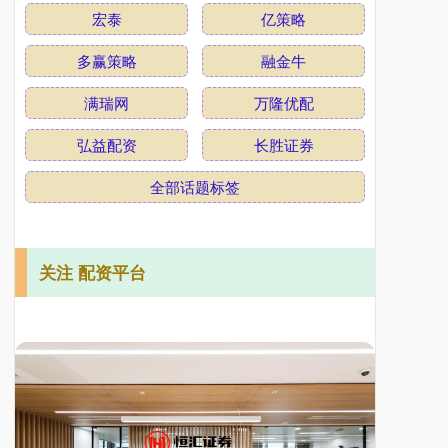
宏泰
亿策略
多赢策略
融金牛
满瑞网
万隆优配
弘益配资
长胜证券
全部话题标签
关注 配资平台