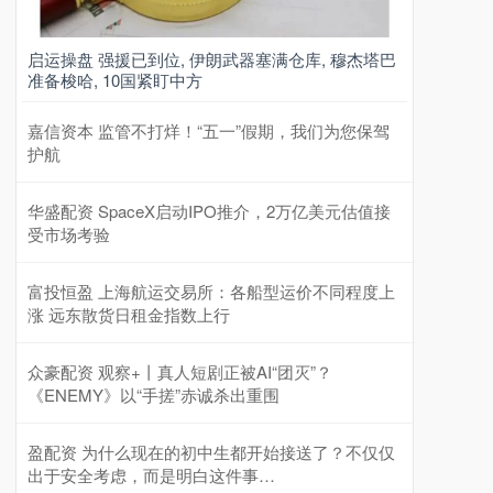
启运操盘 强援已到位, 伊朗武器塞满仓库, 穆杰塔巴
准备梭哈, 10国紧盯中方
嘉信资本 监管不打烊！“五一”假期，我们为您保驾
护航
华盛配资 SpaceX启动IPO推介，2万亿美元估值接
受市场考验
富投恒盈 上海航运交易所：各船型运价不同程度上
涨 远东散货日租金指数上行
众豪配资 观察+丨真人短剧正被AI“团灭”？
《ENEMY》以“手搓”赤诚杀出重围
盈配资 为什么现在的初中生都开始接送了？不仅仅
出于安全考虑，而是明白这件事…