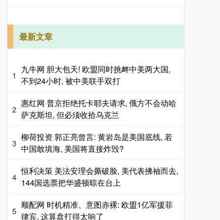
最新文章
九牛网 胆大包天! 欧盟同时挑衅中美两大国,
1
不到24小时, 被中美联手双打
惠红网 普京拒绝托卡耶夫请求, 俄方不会动哈
2
萨克斯坦, 但必须收拾乌克兰
柳荷投资 郭正亮曾言: 黄岩岛是美国底线, 若
3
中国敢填海, 美国将直接炸毁?
恒利决策 美法安理会撕破脸, 美代表拂袖而去,
4
144国选票把华盛顿晾在台上
顺配网 时机精准、意图赤裸: 欧盟1亿军援菲
5
律宾, 这算盘打得太响了