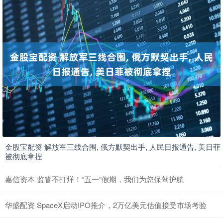
金股宝配资 解放军三线合围, 俄方默契出手, 人民日报通告, 美日菲
被彻底拿捏
嘉信资本 监管不打烊！“五一”假期，我们为您保驾护航
华盛配资 SpaceX启动IPO推介，2万亿美元估值接受市场考验