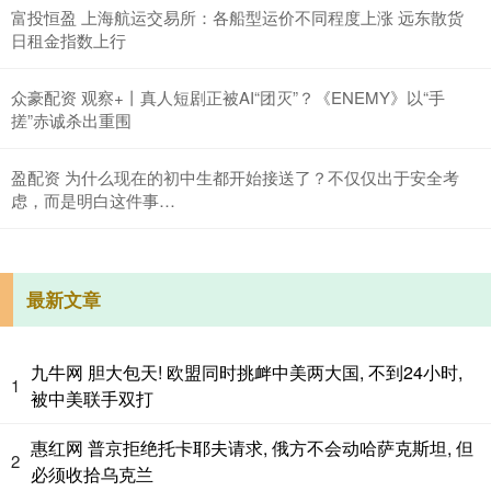
富投恒盈 上海航运交易所：各船型运价不同程度上涨 远东散货
日租金指数上行
众豪配资 观察+丨真人短剧正被AI“团灭”？《ENEMY》以“手
搓”赤诚杀出重围
盈配资 为什么现在的初中生都开始接送了？不仅仅出于安全考
虑，而是明白这件事…
最新文章
九牛网 胆大包天! 欧盟同时挑衅中美两大国, 不到24小时,
1
被中美联手双打
惠红网 普京拒绝托卡耶夫请求, 俄方不会动哈萨克斯坦, 但
2
必须收拾乌克兰