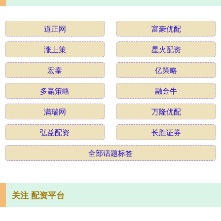
道正网
富豪优配
涨上策
星火配资
宏泰
亿策略
多赢策略
融金牛
满瑞网
万隆优配
弘益配资
长胜证券
全部话题标签
关注 配资平台