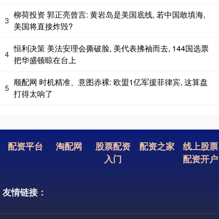
柳荷投资 郭正亮曾言: 黄岩岛是美国底线, 若中国敢填海,
3
美国将直接炸毁?
恒利决策 美法安理会撕破脸, 美代表拂袖而去, 144国选票
4
把华盛顿晾在台上
顺配网 时机精准、意图赤裸: 欧盟1亿军援菲律宾, 这算盘
5
打得太响了
配资平台
淘配网
股票配资
配资之家
线上股票
入门
配资开户
友情链接：