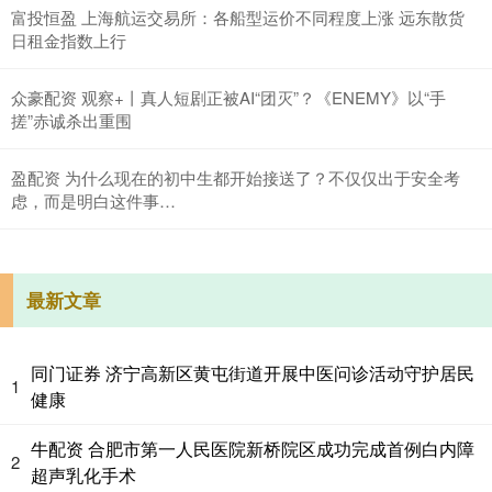
富投恒盈 上海航运交易所：各船型运价不同程度上涨 远东散货
日租金指数上行
众豪配资 观察+丨真人短剧正被AI“团灭”？《ENEMY》以“手
搓”赤诚杀出重围
盈配资 为什么现在的初中生都开始接送了？不仅仅出于安全考
虑，而是明白这件事…
最新文章
同门证券 济宁高新区黄屯街道开展中医问诊活动守护居民
1
健康
牛配资 合肥市第一人民医院新桥院区成功完成首例白内障
2
超声乳化手术