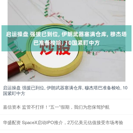
启运操盘 强援已到位, 伊朗武器塞满仓库, 穆杰塔巴准备梭哈, 10
国紧盯中方
嘉信资本 监管不打烊！“五一”假期，我们为您保驾护航
华盛配资 SpaceX启动IPO推介，2万亿美元估值接受市场考验