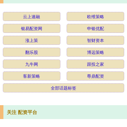
云上速融
欧维策略
银易配资网
申银优配
涨上策
智财资本
翻乐股
博远策略
九牛网
跟投之家
客新策略
尊鼎配资
全部话题标签
关注 配资平台