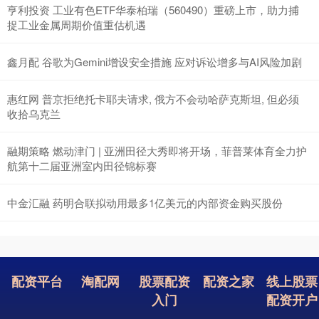
亨利投资 工业有色ETF华泰柏瑞（560490）重磅上市，助力捕
捉工业金属周期价值重估机遇
鑫月配 谷歌为Gemini增设安全措施 应对诉讼增多与AI风险加剧
惠红网 普京拒绝托卡耶夫请求, 俄方不会动哈萨克斯坦, 但必须
收拾乌克兰
融期策略 燃动津门 | 亚洲田径大秀即将开场，菲普莱体育全力护
航第十二届亚洲室内田径锦标赛
中金汇融 药明合联拟动用最多1亿美元的内部资金购买股份
配资平台
淘配网
股票配资
配资之家
线上股票
入门
配资开户