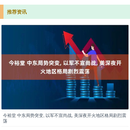
推荐资讯
今裕堂 中东局势突变, 以军不宣尚战, 美深夜开火地区格局剧烈震
荡