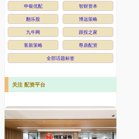
申银优配
智财资本
翻乐股
博远策略
九牛网
跟投之家
客新策略
尊鼎配资
全部话题标签
关注 配资平台