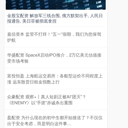
金股宝配资 解放军三线合围, 俄方默契出手, 人民日
报通告, 美日菲被彻底拿捏
嘉信资本 监管不打烊！“五一”假期，我们为您保驾
护航
华盛配资 SpaceX启动IPO推介，2万亿美元估值接
受市场考验
富投恒盈 上海航运交易所：各船型运价不同程度上
涨 远东散货日租金指数上行
众豪配资 观察+丨真人短剧正被AI“团灭”？
《ENEMY》以“手搓”赤诚杀出重围
盈配资 为什么现在的初中生都开始接送了？不仅仅
出于安全考虑，而是明白这件事…