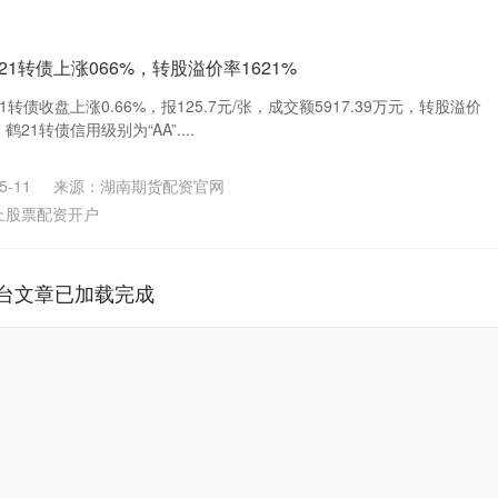
21转债上涨066%，转股溢价率1621%
转债收盘上涨0.66%，报125.7元/张，成交额5917.39万元，转股溢价
鹤21转债信用级别为“AA”....
-11
来源：湖南期货配资官网
上股票配资开户
台文章已加载完成