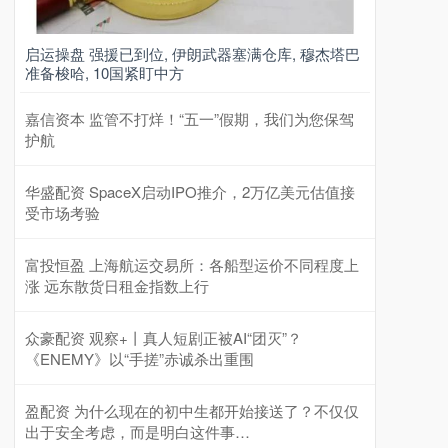
启运操盘 强援已到位, 伊朗武器塞满仓库, 穆杰塔巴
准备梭哈, 10国紧盯中方
嘉信资本 监管不打烊！“五一”假期，我们为您保驾
护航
华盛配资 SpaceX启动IPO推介，2万亿美元估值接
受市场考验
富投恒盈 上海航运交易所：各船型运价不同程度上
涨 远东散货日租金指数上行
众豪配资 观察+丨真人短剧正被AI“团灭”？
《ENEMY》以“手搓”赤诚杀出重围
盈配资 为什么现在的初中生都开始接送了？不仅仅
出于安全考虑，而是明白这件事…