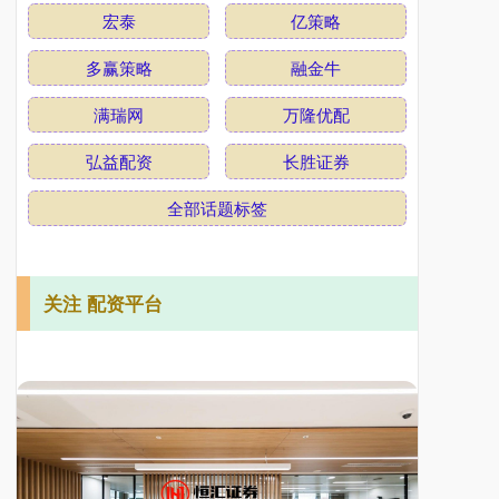
宏泰
亿策略
多赢策略
融金牛
满瑞网
万隆优配
弘益配资
长胜证券
全部话题标签
关注 配资平台