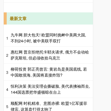
最新文章
九牛网 胆大包天! 欧盟同时挑衅中美两大国,
1
不到24小时, 被中美联手双打
惠红网 普京拒绝托卡耶夫请求, 俄方不会动哈
2
萨克斯坦, 但必须收拾乌克兰
柳荷投资 郭正亮曾言: 黄岩岛是美国底线, 若
3
中国敢填海, 美国将直接炸毁?
恒利决策 美法安理会撕破脸, 美代表拂袖而去,
4
144国选票把华盛顿晾在台上
顺配网 时机精准、意图赤裸: 欧盟1亿军援菲
5
律宾, 这算盘打得太响了