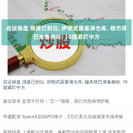
启运操盘 强援已到位, 伊朗武器塞满仓库, 穆杰塔巴准备梭哈, 10
国紧盯中方
嘉信资本 监管不打烊！“五一”假期，我们为您保驾护航
华盛配资 SpaceX启动IPO推介，2万亿美元估值接受市场考验
富投恒盈 上海航运交易所：各船型运价不同程度上涨 远东散货