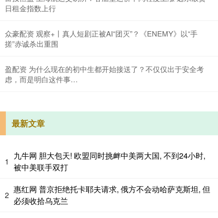
日租金指数上行
众豪配资 观察+丨真人短剧正被AI“团灭”？《ENEMY》以“手
搓”赤诚杀出重围
盈配资 为什么现在的初中生都开始接送了？不仅仅出于安全考
虑，而是明白这件事…
最新文章
九牛网 胆大包天! 欧盟同时挑衅中美两大国, 不到24小时,
1
被中美联手双打
惠红网 普京拒绝托卡耶夫请求, 俄方不会动哈萨克斯坦, 但
2
必须收拾乌克兰