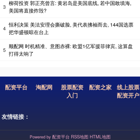
柳荷投资 郭正亮曾言: 黄岩岛是美国底线, 若中国敢填海,
3
美国将直接炸毁?
恒利决策 美法安理会撕破脸, 美代表拂袖而去, 144国选票
4
把华盛顿晾在台上
顺配网 时机精准、意图赤裸: 欧盟1亿军援菲律宾, 这算盘
5
打得太响了
配资平台
淘配网
股票配资
配资之家
线上股票
入门
配资开户
友情链接：
配资平台
RSS地图
HTML地图
Powered by