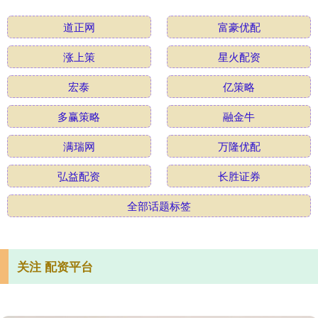
道正网
富豪优配
涨上策
星火配资
宏泰
亿策略
多赢策略
融金牛
满瑞网
万隆优配
弘益配资
长胜证券
全部话题标签
关注 配资平台